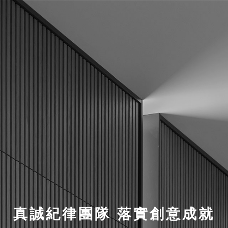
真誠紀律團隊 落實創意成就